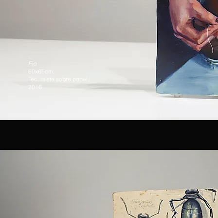
_
Fio
60x65cm,
Téc. mista sobre papel.
2016