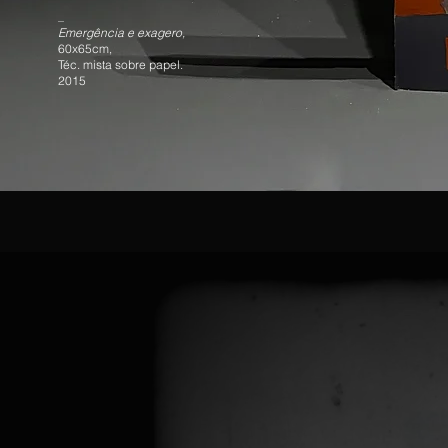
_
Emergência e exagero,
60x65cm,
Téc. mista sobre papel.
2015