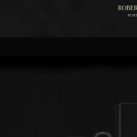
ROBE
por