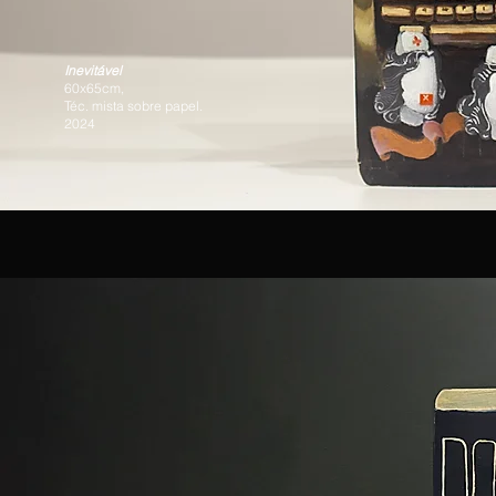
Inevitável
60x65cm,
Téc. mista sobre papel.
2024