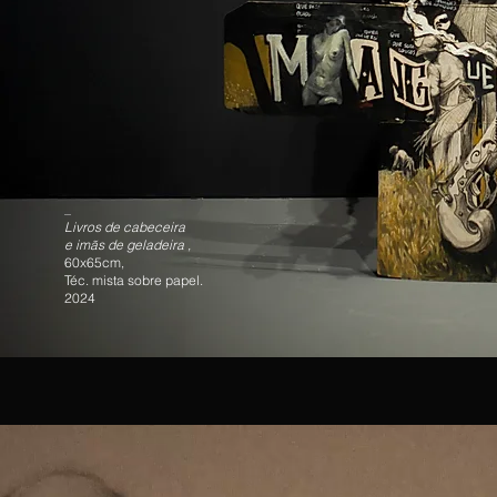
_
Livros de cabeceira
e imãs de geladeira ,
60x65cm,
Téc. mista sobre papel.
2024