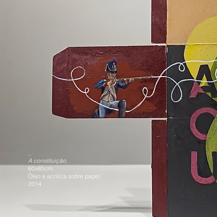
_
A constituição.
60x65cm,
Óleo e acrilica sobre papel.
2014